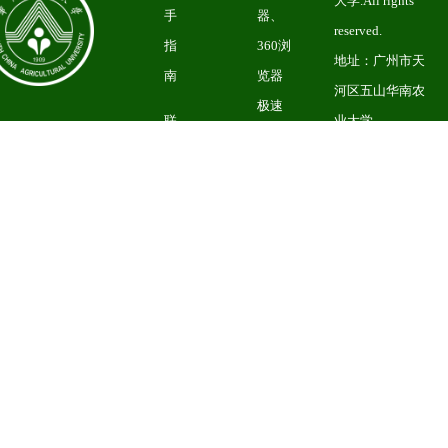
大学.All rights
手
器、
reserved.
指
360浏
地址：广州市天
南
览器
河区五山华南农
极速
联
业大学
版、
系
粤1CP备
UC浏
我
05008874号
备
览器
们
索编号：
以及
4401060500010
其他
甚于
webkit
内核
的浏
览
器。