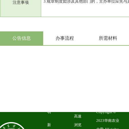
注意事项
推荐
浏览
公告信息
办事流程
所需材料
器
IE10
以上
浏览
器、
总访问量：
谷款
本
47756911
今日
浏览
站
访问量：
1981
器、
申
SCAU
搜狗
明
Copyright ©
高速
2023华南农业
新
浏览