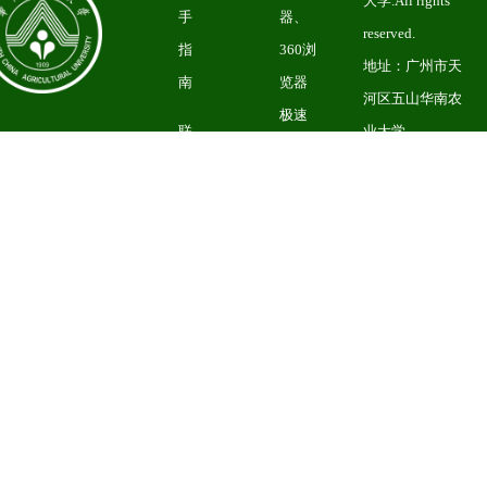
大学.All rights
手
器、
reserved.
指
360浏
地址：广州市天
南
览器
河区五山华南农
极速
联
业大学
版、
系
粤1CP备
UC浏
我
05008874号
备
览器
们
索编号：
以及
4401060500010
其他
甚于
webkit
内核
的浏
览
器。