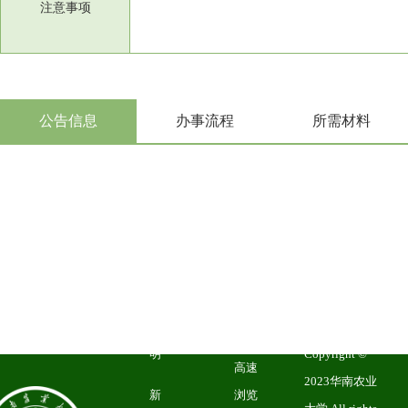
注意事项
推荐
浏览
公告信息
办事流程
所需材料
器
IE10
以上
浏览
器、
总访问量：
谷款
本
47778288
今日
浏览
站
访问量：
9840
器、
申
SCAU
搜狗
明
Copyright ©
高速
2023华南农业
新
浏览